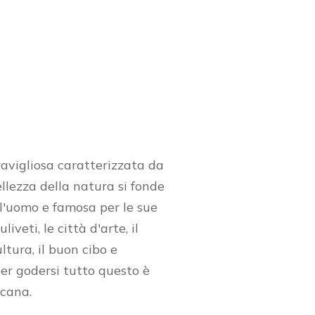
avigliosa caratterizzata da
ellezza della natura si fonde
ll'uomo e famosa per le sue
liveti, le città d'arte, il
ultura, il buon cibo e
per godersi tutto questo è
scana.