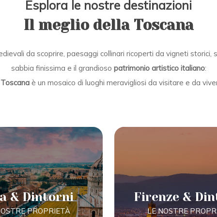
Esplora le nostre destinazioni
Il meglio della Toscana
ievali da scoprire, paesaggi collinari ricoperti da vigneti storici,
sabbia finissima e il grandioso
patrimonio artistico italiano
:
a
Toscana
è un mosaico di luoghi meravigliosi da visitare e da vive
a & Dintorni
Firenze & Din
NOSTRE PROPRIETÀ
LE NOSTRE PROPR