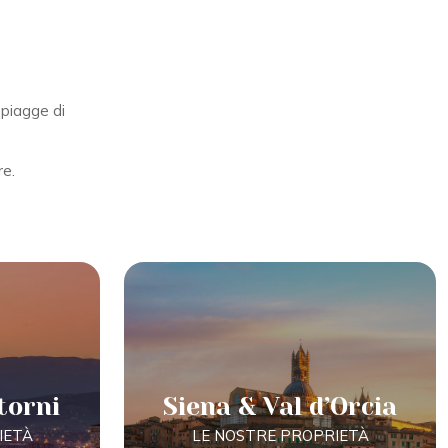
 spiagge di
re.
torni
Siena & Val d’Orcia
IETÀ
LE NOSTRE PROPRIETÀ