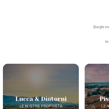
Borghi med
l
Lucca & Dintorni
Pis
LE NOSTRE PROPRIETÀ
LE 