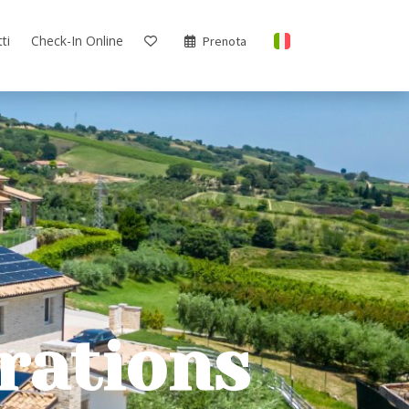
ti
Check-In Online
Prenota
irations