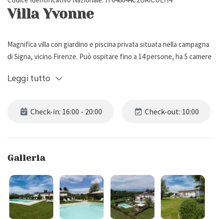
Villa Yvonne
Magnifica villa con giardino e piscina privata situata nella campagna
di Signa, vicino Firenze. Può ospitare fino a 14 persone, ha 5 camere
da letto e 4 bagni.
Leggi tutto
Descrizione Esterna
Check-in: 16:00 - 20:00
Check-out: 10:00
Villa Yvonne è situata nella campagna di Signa, alle porte di Firenze.
La proprietà dispone di un giardino privato ben curato con prato e
di un parcheggio interno scoperto per 3 macchine. Inoltre vi è un
Galleria
altro parcheggio scoperto a disposizione degli ospiti di fronte al
cancello d’ingresso della villa.
Gli spazi esterni sono impreziositi da una bellissima piscina
recintata (12 x 7 m, profondità da 1,20 a 2,50 m), aperta da Maggio a
Settembre e attrezzata con lettini, ombrelloni, doccia esterna e