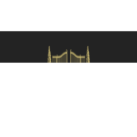
Verifica disponibilità
HOMES IN ITALY SRL
Via dei velluti, 26r, Firenze
Partita IVA: 06981870485
Codice Sdi: SUBM70N
Menù rapido
Termini e condizioni