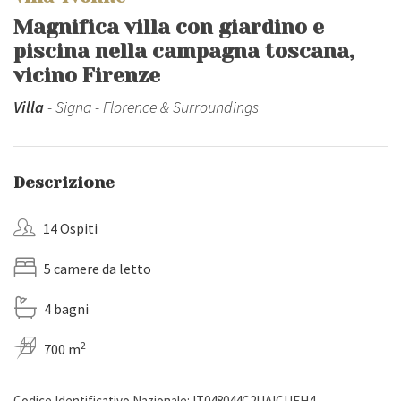
Magnifica villa con giardino e
piscina nella campagna toscana,
vicino Firenze
Villa
- Signa - Florence & Surroundings
Descrizione
14 Ospiti
5 camere da letto
4 bagni
2
700 m
Codice Identificativo Nazionale: IT048044C2UAICUEH4