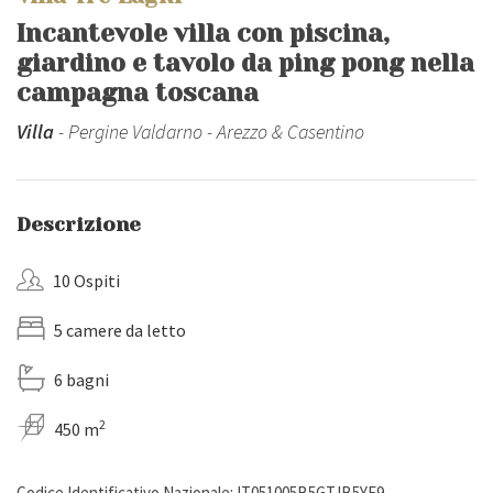
Incantevole villa con piscina,
giardino e tavolo da ping pong nella
campagna toscana
Villa
- Pergine Valdarno - Arezzo & Casentino
Descrizione
10 Ospiti
5 camere da letto
6 bagni
2
450 m
Codice Identificativo Nazionale: IT051005B5GTJB5YE9