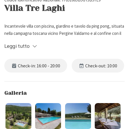
Villa Tre Laghi
Incantevole villa con piscina, giardino e tavolo da ping pong, situata
nella campagna toscana vicino Pergine Valdarno e al confine con il
territorio del Chianti. Può ospitare fino a 10 persone, ha 5 camere
Leggi tutto
da letto e 6 bagni.
Descrizione Esterna
Check-in: 16:00 - 20:00
Check-out: 10:00
Villa Tre Laghi sorge in posizione panoramica su una collina,
immersa nel verde rigoglioso della campagna toscana, a due passi
Galleria
da Pergine Valdarno e al confine con l’incantevole territorio del
Chianti.
La proprietà vanta un ampio giardino recintato di circa 1.500 mq,
con prato curato e un grande patio arredato con tavolo da pranzo,
perfetto per gustare piacevoli pasti all’aria aperta. A disposizione