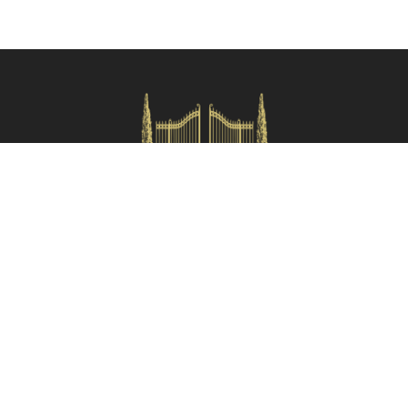
Verifica disponibilità
HOMES IN ITALY SRL
Via dei velluti, 26r, Firenze
Partita IVA: 06981870485
Codice Sdi: SUBM70N
Menù rapido
Termini e condizioni
Privacy policy
Area proprietari