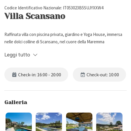
Codice Identificativo Nazionale: IT053023B5SUJYXXW4
Villa Scansano
Raffinata villa con piscina privata, giardino e Yoga House, immersa
nelle dolci colline di Scansano, nel cuore della Maremma
grossetana. Può ospitare fino a 11 persone, ha 6 camere da letto e
Leggi tutto
6 bagni.
Descrizione esterna
Check-in: 16:00 - 20:00
Check-out: 10:00
Immersa nelle morbide colline di Scansano, nel cuore autentico
della Maremma grossetana, nel sud della Toscana, Villa Scansano è
Galleria
un’oasi di quiete dove paesaggio e tradizione si fondono con
eleganza contemporanea. La tenuta si estende su 25 ettari di
terreno e, completamente recintata, garantisce privacy e serenità
in un contesto naturale di grande fascino. Il giardino, curato nei