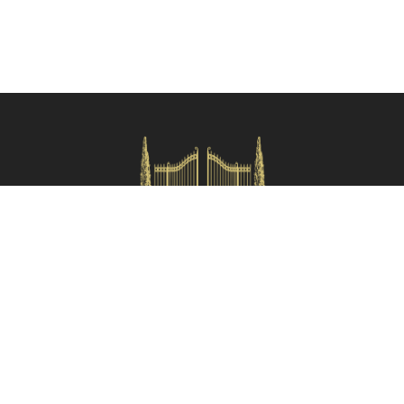
Verifica disponibilità
HOMES IN ITALY SRL
Via dei velluti, 26r, Firenze
Partita IVA: 06981870485
Codice Sdi: SUBM70N
Menù rapido
Termini e condizioni