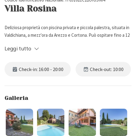
Villa Rosina
Deliziosa proprietà con piscina privata e piccola palestra, situata in
Valdichiana, a mezz'ora da Arezzo e Cortona. Può ospitare fino a 12
persone per un totale di 6 camere da letto e 4 bagni.
Leggi tutto
Descrizione Esterna
Check-in: 16:00 - 20:00
Check-out: 10:00
Villa Rosina è una porzione di un antico casale di campagna, situato
nella Valdichiana del sud, a mezz'ora di auto da Arezzo e Cortona.
Completamente recintata, la proprietà dispone di un giardino ben
Galleria
curato (300 m2) con prato e fiori.
Tra gli spazi esterni troviamo inoltre: un porticato attrezzato con
tavolo da pranzo, calcio balilla e barbecue, ideale per preparare
gustose grigliate in compagnia degli amici; un parcheggio privato;
un biliardino, per il divertimento di grandi e piccini.