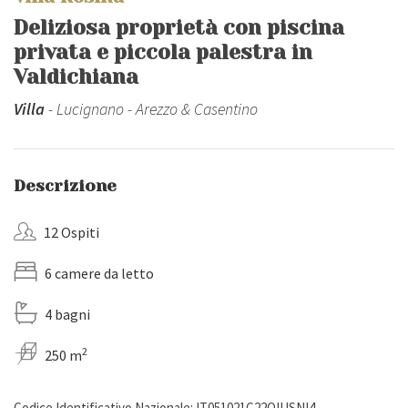
Deliziosa proprietà con piscina
privata e piccola palestra in
Valdichiana
Villa
- Lucignano - Arezzo & Casentino
Descrizione
12 Ospiti
6 camere da letto
4 bagni
2
250 m
Codice Identificativo Nazionale: IT051021C22OIUSNI4