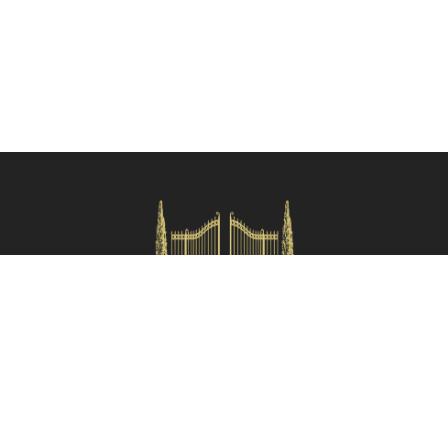
Per gli amanti dello shopping, consigliamo di fare un salto all'Outlet
Valdichiana Village (14 km) dove troverete le più importanti marche
della moda internazionale.
Principali distanze
: Montepulciano (25 km), Arezzo (32 km), Siena
(40 km), Chianti (65 km), Perugia (68 km), Firenze (100 km).
Si specifica che le distanze qui indicate sono approssimative e si
riferiscono in linea d'aria dalla proprietà.
Verifica disponibilità
HOMES IN ITALY SRL
Via dei velluti, 26r, Firenze
Partita IVA: 06981870485
Codice Sdi: SUBM70N