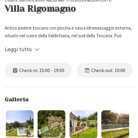
Villa Rigomagno
Antico podere toscano con piscina e vasca idromassaggio esterna,
situato nel cuore della Valdichiana, nel sud della Toscana. Può
ospitare fino a 15 persone, ha 7 camere da letto e 5 bagni.
Leggi tutto
Descrizione Esterna
Check-in: 15:00 - 19:00
Check-out: 10:00
Villa Rigomagno è un antico podere di architettura toscana del XVIII
secolo, situato nel cuore della Valdichiana, nel sud della Toscana.
Completamente ristrutturata, la proprietà dispone di un giardino
Galleria
privato recintato e ben curato con prato e parcheggio scoperto per
8 macchine.
All'interno del giardino troviamo vari spazi ricreativi/rilassanti
all'aperto quali:
- un ampio patio con tavolo da pranzo per 15 persone e divano, per