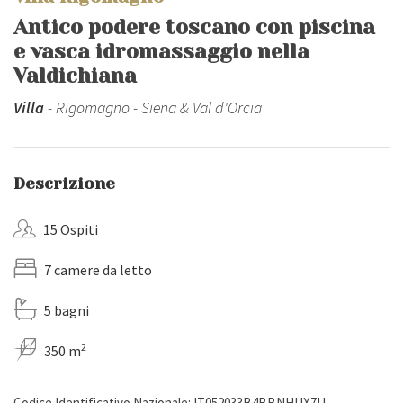
Antico podere toscano con piscina
e vasca idromassaggio nella
Valdichiana
Villa
- Rigomagno - Siena & Val d'Orcia
Descrizione
15 Ospiti
7 camere da letto
5 bagni
2
350 m
Codice Identificativo Nazionale: IT052033B4BBNHUX7U