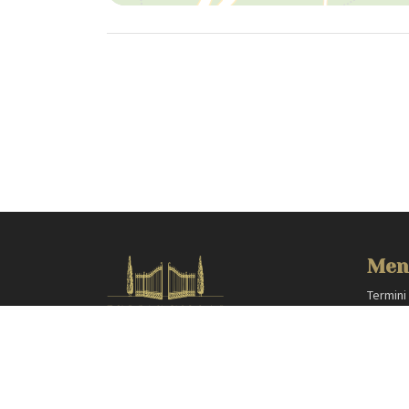
Men
Termini
Privacy
HOMES IN ITALY SRL
Area pr
Via dei velluti, 26r, Firenze
Partner
Partita IVA: 06981870485
Codice Sdi: SUBM70N