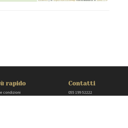
ù rapido
Contatti
 e condizioni
055 199 52222
 policy
villas@mmega.com
oprietari
:
Tuscany Planet