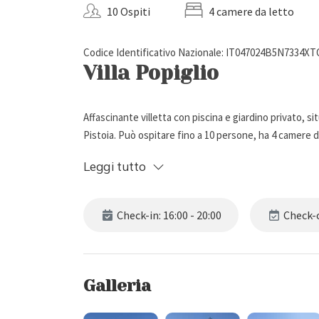
10 Ospiti
4 camere da letto
Codice Identificativo Nazionale: IT047024B5N7334XT
Villa Popiglio
Affascinante villetta con piscina e giardino privato, 
Pistoia. Può ospitare fino a 10 persone, ha 4 camere da
Leggi tutto
Descrizione Esterna
Check-in: 16:00 - 20:00
Check-o
Villa Popiglio è una deliziosa villetta situata nel picc
natura (20.000 mq tra prati e boschi), la proprietà di
barbecue e tavolo da pranzo per 10 persone.
Dalla villa è possibile ammirare una splendida vista p
Galleria
Tra gli spazi esterni troviamo poi una bellissima piscin
fino alla fine di Settembre e attrezzata con lettini, sdr