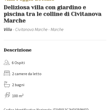
Deliziosa villa con giardino e
piscina tra le colline di Civitanova
Marche
Villa
- Civitanova Marche - Marche
Descrizione
6 Ospiti
2 camere da letto
2 bagni
2
100 m
Codice Identificativo Nazionale: IT043013C2HDEB9WFD