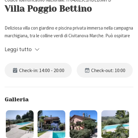
Villa Poggio Bettino
Deliziosa villa con giardino e piscina privata immersa nella campagna
marchigiana, tra le colline verdi di Civitanova Marche. Può ospitare
fino a 6 persone, ha 2 camere da letto e 2 bagni.
Leggi tutto
Descrizione Esterna
Check-in: 14:00 - 20:00
Check-out: 10:00
Situata nella campagna di Civitanova Marche, Villa Poggio Bettino
dispone di un bel giardino recintato con prato, fiori e parcheggio
privato per 2 macchine.
Galleria
All'interno del giardino troviamo un'area lounge, un'amaca e una
zona pranzo con tavolo per 6 persone e ombrellone, ideale per
trascorrere piacevoli pasti all'aria aperta, circondati dalla natura.
Gli spazi esterni sono impreziositi da una piscina privata (9 x 4,5 m,
profondità 1,50 m), aperta dal 1° Maggio al 15 Ottobre e attrezzata