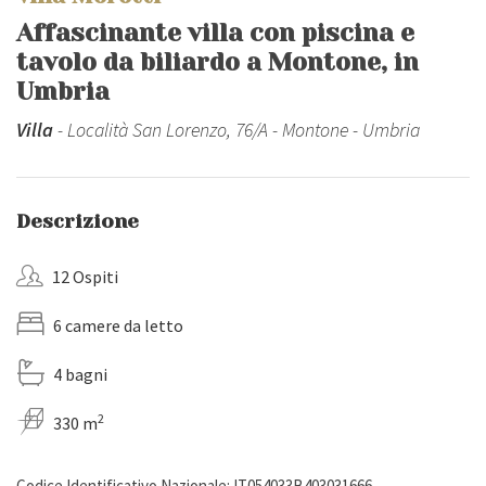
Affascinante villa con piscina e
tavolo da biliardo a Montone, in
Umbria
Villa
- Località San Lorenzo, 76/A - Montone - Umbria
Descrizione
12 Ospiti
6 camere da letto
4 bagni
2
330 m
Codice Identificativo Nazionale: IT054033B403031666