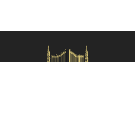
Verifica disponibilità
HOMES IN ITALY SRL
Via dei velluti, 26r, Firenze
Partita IVA: 06981870485
Codice Sdi: SUBM70N
Menù rapido
Termini e condizioni