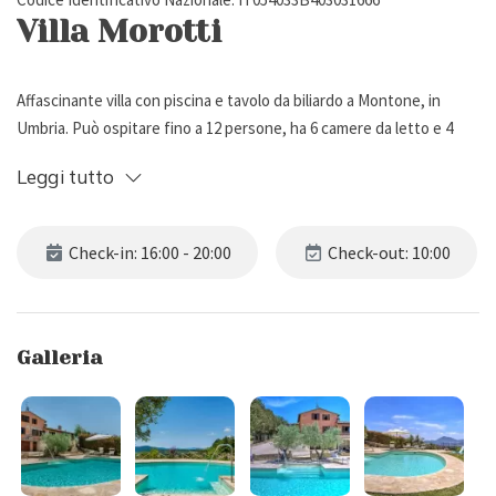
Villa Morotti
Affascinante villa con piscina e tavolo da biliardo a Montone, in
Umbria. Può ospitare fino a 12 persone, ha 6 camere da letto e 4
bagni.
Leggi tutto
Descrizione Esterna
Check-in: 16:00 - 20:00
Check-out: 10:00
Villa Morotti è una deliziosa villa situata a Montone, uno dei borghi
più belli d'Italia, nella campagna umbra. Circondata da un giardino
recintato con prato, la proprietà vanta due patii coperti: uno è
Galleria
attrezzato con tavolo da pranzo per 10 persone mentre l'altro
funge da area lounge con divanetto e sedute, ideale per rilassarsi
sorseggiando un buon bicchiere di vino.
Tra gli spazi esterni troviamo una bellissima piscina (9,5 x 5 m),
aperta dal 1° Maggio al 30 Settembre e dotata di: lettini,