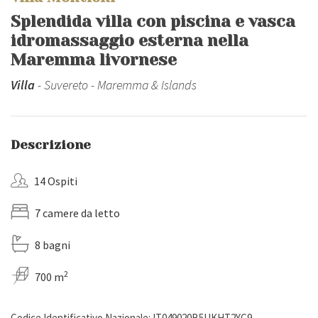
Splendida villa con piscina e vasca
idromassaggio esterna nella
Maremma livornese
Villa
- Suvereto - Maremma & Islands
Descrizione
14 Ospiti
7 camere da letto
8 bagni
2
700 m
Codice Identificativo Nazionale: IT049020B5UKHT2YC9