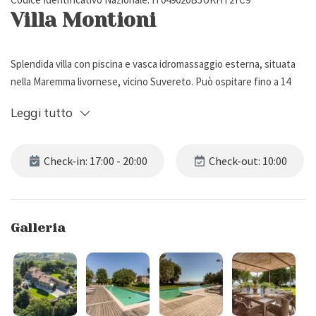
Villa Montioni
Splendida villa con piscina e vasca idromassaggio esterna, situata
nella Maremma livornese, vicino Suvereto. Può ospitare fino a 14
persone, ha 7 camere da letto e 8 bagni.
Leggi tutto
Descrizione Esterna
Check-in: 17:00 - 20:00
Check-out: 10:00
Villa Montioni è immersa in un grande giardino (di circa 4000 mq) con
prato e querce secolari che regala scorci sull'arcipelago toscano e
la campagna maremmana.
Galleria
All'interno del giardino sono disposti vari angoli lettura e aree
lounge con gazebi e divani, ideali per rilassarsi sorseggiando un
buon bicchiere di vino.
Sotto il patio, in prossimità della cucina, è presente un tavolo da
pranzo per consumare i pasti all'aria aperta mentre un secondo