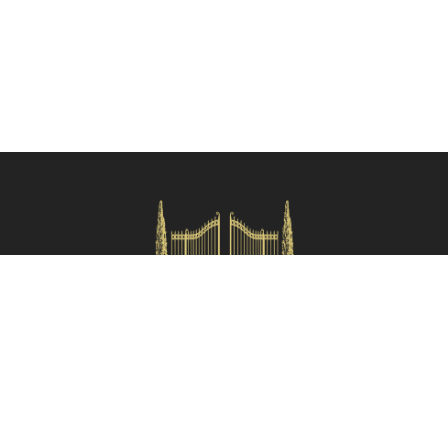
Verifica disponibilità
HOMES IN ITALY SRL
Via dei velluti, 26r, Firenze
Partita IVA: 06981870485
Codice Sdi: SUBM70N