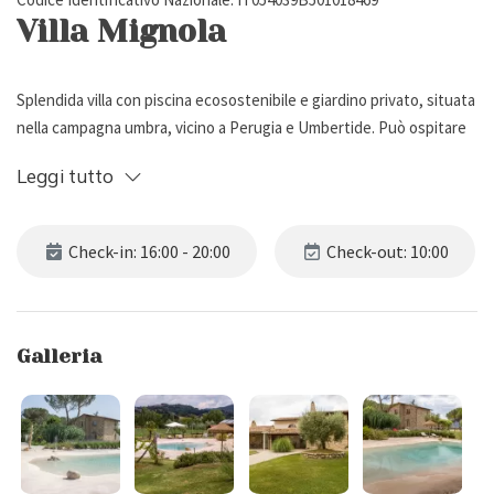
Villa Mignola
Splendida villa con piscina ecosostenibile e giardino privato, situata
nella campagna umbra, vicino a Perugia e Umbertide. Può ospitare
fino a 14 persone, ha 5 camere da letto e 4 bagni.
Leggi tutto
Descrizione Esterna
Check-in: 16:00 - 20:00
Check-out: 10:00
Villa Mignola si trova nella meravigliosa campagna umbra, tra le dolci
colline, vicino a Perugia e Umbertide.
Circondata da un giardino recintato con prato e piante varie, la villa
Galleria
dispone di vari patii attrezzati con tavolo da pranzo, per piacevoli
pranzi/cene all'aria aperta.
Gli spazi esterni sono impreziositi da una bellissima piscina
ecosostenibile (14 x 9 m, profondità 1,40 m), aperta da inizio Maggio
a fine Ottobre e dotata di bagnasciuga, ombrelloni, gazebo, lettini