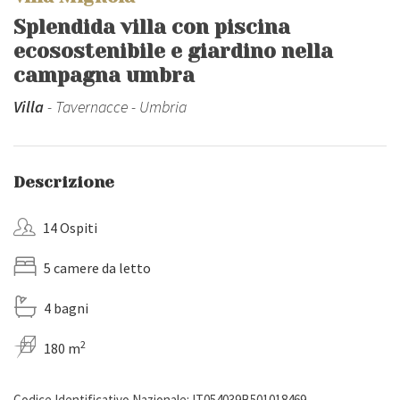
Splendida villa con piscina
ecosostenibile e giardino nella
campagna umbra
Villa
- Tavernacce - Umbria
Descrizione
14 Ospiti
5 camere da letto
4 bagni
2
180 m
Codice Identificativo Nazionale: IT054039B501018469