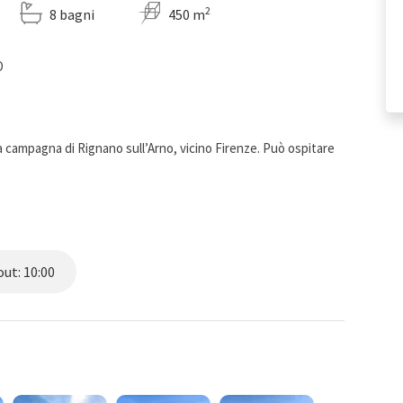
2
8 bagni
450 m
O
lla campagna di Rignano sull’Arno, vicino Firenze. Può ospitare
ut: 10:00
sca, immersa nella campagna toscana, tra uliveti, vigneti e
oprietà vanta un parco secolare recintato con prato, siepi e
ersone.
iscina (5 x 10 m, profondità 1,5 m), sempre aperta e attrezzata