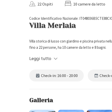
22 Ospiti
10 camere da letto
Codice Identificativo Nazionale: IT048036B5CTE88CI
Villa Merlaia
Villa storica di lusso con giardino e piscina privata ne
fino a 22 persone, ha 10 camere da letto e 8 bagni.
Leggi tutto
Descrizione Esterna
Check-in: 16:00 - 20:00
Check-o
Villa Merlaia è una villa di lusso di origine settecente
colline verdeggianti.
Sapientemente restaurata con cura ed eleganza, la pr
zona pranzo esterna, capace di accogliere fino a 20 p
Galleria
Gli spazi esterni sono impreziositi da una bellissima p
con lettini, sdraio e ombrelloni.