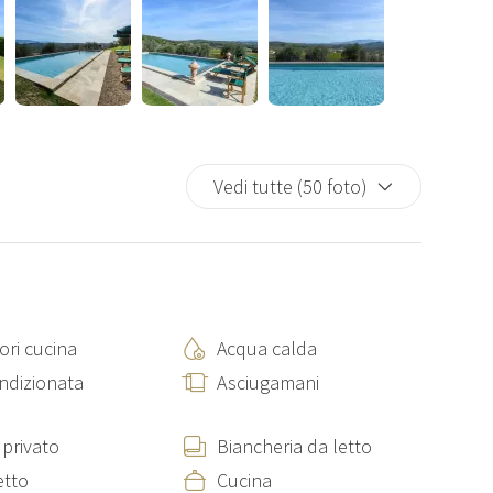
lla Merlaia, troviamo inoltre un'altra proprietà storica
ti numerosi servizi, tra cui: un ristorante interno, servizio
 cantine storiche, caccia al tartufo, passeggiate a cavallo ecc.
bili 4 posti auto coperti e 4 scoperti.
Vedi tutte (50 foto)
0 camere da letto e 8 bagni. Disposta su 2 piani, la villa è
proprio ingresso privato. Incluso Internet Wifi. L'aria
n alcuni soggiorni. Gli animali di piccola taglia sono ammessi
disponibili su richiesta. A disposizione degli ospiti anche un
ini.
ori cucina
Acqua calda
ondizionata
Asciugamani
grande zona giorno comune con tavolo da pranzo per 20 persone,
cano 2 appartamenti:
privato
Biancheria da letto
letto, formato da: una camera matrimoniale, un soggiorno con
etto
Cucina