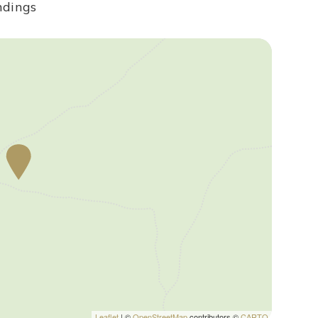
ndings
l confine tra il Chianti e il Valdarno, e a solo mezz’ora in
dista appena 6 km dalla villa), troverete tutti i servizi
TM, farmacia, bar, ristoranti, supermercato.
n tutto il mondo per la produzione dell'ottimo vino, permette di
ali Gaiole, Radda e Castellina. Anche Arezzo e Siena sono
to al vicino outlet The Mall (13 km), dove troverete le più
17 km), Castellina in Chianti (54 km), Arezzo (61 km), Siena (84
ative e si riferiscono in linea d'aria dalla proprietà.
Leaflet
| ©
OpenStreetMap
contributors ©
CARTO