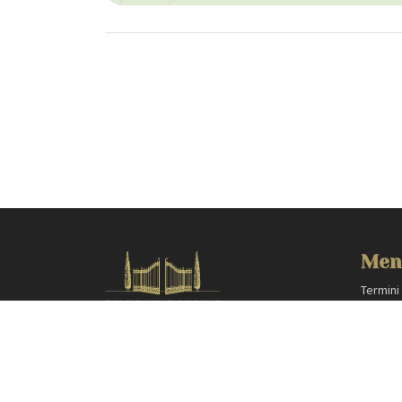
Men
Termini
Privacy
HOMES IN ITALY SRL
Area pr
Via dei velluti, 26r, Firenze
Partner
Partita IVA: 06981870485
Codice Sdi: SUBM70N