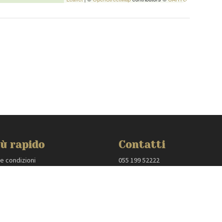
ù rapido
Contatti
 e condizioni
055 199 52222
 policy
villas@mmega.com
oprietari
:
Tuscany Planet