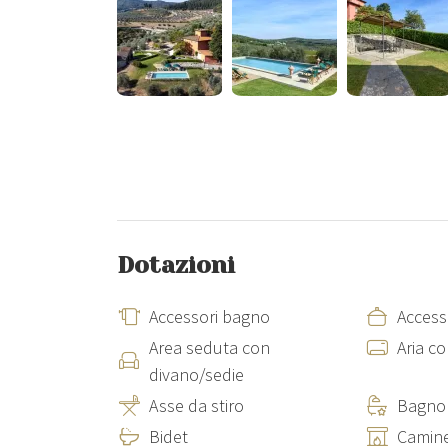
All'interno della tenuta, a pochi metri di distanza da Vi
fiorentina adibita ad hotel di lusso, che offre agli ospi
colazione, corsi di cucina, degustazione vini presso le
Infine, per quanto riguarda il parcheggio, sono disponi
Descrizione Interna
Villa Merlaia può ospitare fino a 22 persone totali, ha 1
suddivisa in 5 comodi appartamenti, ognuno dotato del 
condizionata è presente in tutte le camere da letto e i
Dotazioni
su richiesta a un costo extra. Culla e seggiolone sono 
tavolo da ping pong per il divertimento di grandi e picc
Accessori bagno
Access
Area seduta con
Aria c
Piano terra
: Al piano terra della villa troviamo una 
divano/sedie
cucina attrezzata e camino. Successivamente si collo
Asse da stiro
Bagno 
- un appartamento più piccolo (47 mq) con 2+2 posti 
Bidet
Camin