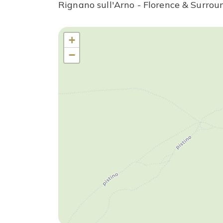
Rignano sull'Arno - Florence & Surrou
Luoghi da visitare
+
−
Villa Merlaia si trova nel comune di Rignano sull’Arno, a
macchina da Firenze. Proprio nel paese di Rignano (che 
necessari: negozi alimentari, ufficio postale, banca/A
La vicinanza al Chianti Classico, territorio rinomato i
visitare facilmente anche i suoi incantevoli borghi qu
facilmente raggiungibili in auto.
Per gli amanti dello shopping suggeriamo di fare un sal
importanti marche della moda internazionale.
Principali distanze
: Rignano sull'Arno (6 km); Firenze (
km).
Si specifica che le distanze qui indicate sono approssim