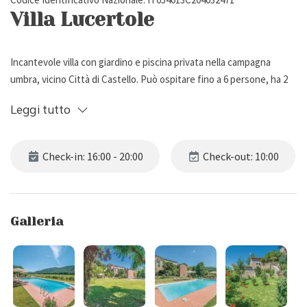
Villa Lucertole
Incantevole villa con giardino e piscina privata nella campagna
umbra, vicino Città di Castello. Può ospitare fino a 6 persone, ha 2
camere da letto e 1 bagno.
Leggi tutto
Descrizione Esterna
Check-in: 16:00 - 20:00
Check-out: 10:00
Villa Lucertole si trova a Morra, una pittoresca frazione di Città di
Castello, nella campagna umbra.
La proprietà vanta un delizioso giardino privato con prato, fiori e
Galleria
gazebo con tavolo da pranzo e barbecue, ideale per trascorrere
piacevoli pranzi/cene all'aria aperta.
Gli spazi esterni sono impreziositi da una bellissima piscina (15 x 7
m), aperta dal 26 Maggio al 15 Settembre e attrezzata con lettini,
sdraio, ombrelloni e trampolino.