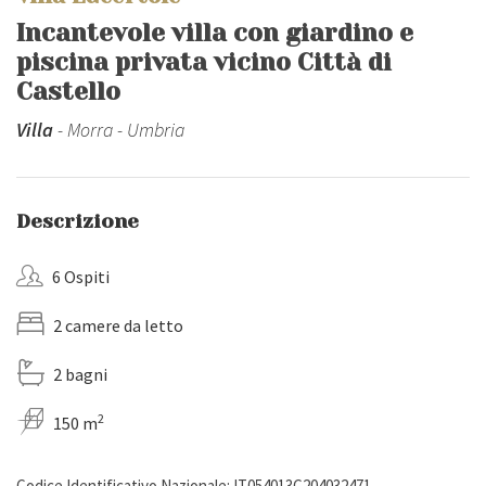
Incantevole villa con giardino e
piscina privata vicino Città di
Castello
Villa
- Morra - Umbria
Descrizione
6 Ospiti
2 camere da letto
2 bagni
2
150 m
Codice Identificativo Nazionale: IT054013C204032471