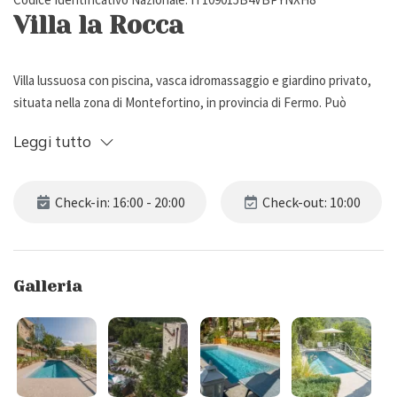
Villa la Rocca
Villa lussuosa con piscina, vasca idromassaggio e giardino privato,
situata nella zona di Montefortino, in provincia di Fermo. Può
ospitare fino a 9 persone, ha 4 camere da letto e 3 bagni.
Leggi tutto
Descrizione Esterna
Check-in: 16:00 - 20:00
Check-out: 10:00
Villa la Rocca è immersa all'interno del Parco Nazionale dei Sibillini, in
uno scenario incantevole tra il Monte Sibilla, la gola dell'Infernaccio
e il paese collinare di Montefortino, nelle Marche.
Galleria
Costruita in origine nel 1080 DC come torre di avvistamento per
difendere l'area di Fermo, la proprietà è oggi una sistemazione di
lusso, dotata di un grande parco privato con piante e creazioni
artistiche, un roseto a forma di cuore, un anfiteatro con splendida
vista, e alcuni sentieri privati dove poter tranquillamente