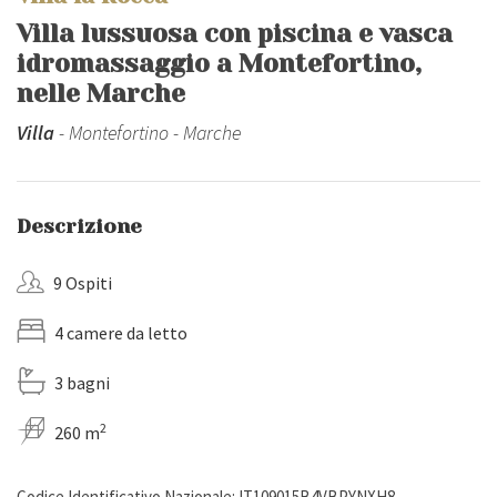
Villa lussuosa con piscina e vasca
idromassaggio a Montefortino,
nelle Marche
Villa
- Montefortino - Marche
Descrizione
9 Ospiti
4 camere da letto
3 bagni
2
260 m
Codice Identificativo Nazionale: IT109015B4VBPYNXH8