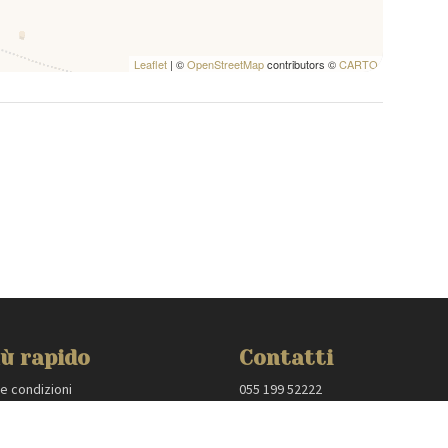
Leaflet
| ©
OpenStreetMap
contributors ©
CARTO
ù rapido
Contatti
 e condizioni
055 199 52222
 policy
villas@mmega.com
oprietari