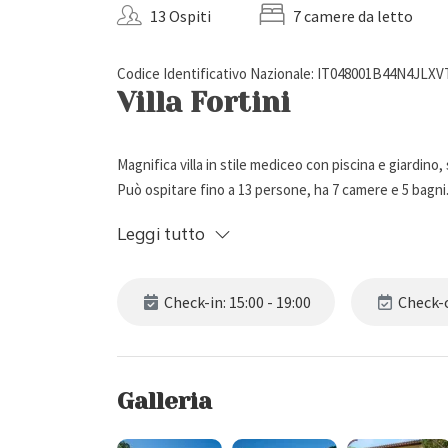
13 Ospiti
7 camere da letto
Codice Identificativo Nazionale: IT048001B44N4JLXV
Villa Fortini
Magnifica villa in stile mediceo con piscina e giardino, s
Può ospitare fino a 13 persone, ha 7 camere e 5 bagni
Leggi tutto
Descrizione Esterna
Check-in: 15:00 - 19:00
Check-o
Villa Fortini si trova nella campagna di Bagno a Ripoli,
privato recintato (5.000 mq) con prato, ulivi e fiori, l
persone e barbecue, ideale per trascorrere piacevoli pa
colline toscane.
Galleria
Gli spazi esterni sono impreziositi da una bellissima p
dal 1° Aprile al 30 Ottobre. La piscina è attrezzata co