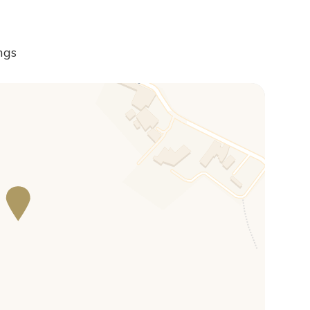
utti i servizi essenziali (supermercato, alimentari, farmacia,
 circa), territorio rinomato in tutto il mondo per la produzione
ngs
 i suoi incantevoli borghi quali Strada in Chianti, Greve in
a strategico per raggiungere facilmente e in breve tempo (1
toscane quali Lucca, Pisa e Siena.
aggiungerete il Circolo del Golf dell'Ugolino, un percorso molto
i Cecil Blandford e Peter Gannon.
 Strada in Chianti (10 km), Arezzo (73 km), Siena (75 km), Lucca
ative e si riferiscono in linea d'aria dalla proprietà.