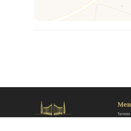
Men
Termini
Privacy
HOMES IN ITALY SRL
Area pr