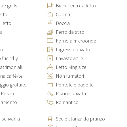
microonde e macchina da caffè.
ue grills
Biancheria da letto
etto
Cucina
 ascensore che salendo un'ampia scala in pietra serena. Questo
 letto
Doccia
trimoniale con bagno ensuite (con doccia) e tv; 3 matrimoniali
ia
Ferro da stiro
a baldacchino e una con letto alla francese); 1 doppia con letti
Forno a microonde
n vasca e l'altro con vasca e doccia).
no
Ingresso privato
cale, è composta da: 1 camera singola, 1 camera matrimoniale,
 friendly
Lavastoviglie
 divano letto singolo, poltrone, tv, angolo lettura e libreria.
atrimoniali
Letto King size
tra.
na caffè/te
Non fumatori
errazza, da cui si può ammirare un bellissimo panorama sulla
ggio gratuito
Pentole e padelle
e Posate
Piscina privata
ldamento
Romantico
 scrivania
Sedie stanza da pranzo