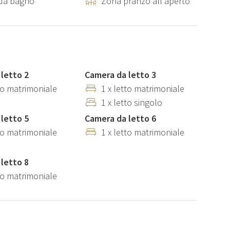
da bagno
Zona pranzo all'aperto
ersone si trova al primo piano ed è composto da: una zona
 pranzo; un bagno con doccia; una camera matrimoniale. La
, tostapane, microonde e macchina da caffè.
con gazebo, tavoli e sedie, da cui è possibile ammirare un
a, condivisa con l'Appartamento 1.
letto 2
Camera da letto 3
tto matrimoniale
1 x letto matrimoniale
1 x letto singolo
letto 5
Camera da letto 6
tto matrimoniale
1 x letto matrimoniale
giardino e piscina.
letto 8
tto matrimoniale
ento durante i mesi invernali (250,00€ a soggiorno); elettricità
ambio biancheria extra (20,00€ a persona); cambio asciugamani
e su richiesta. Tassa di soggiorno se prevista (l'importo varia
 a persona a notte per massimo sette notti, esclusi i minori, e