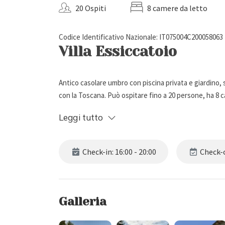
20 Ospiti
8 camere da letto
Codice Identificativo Nazionale: IT075004C200058063
Villa Essiccatoio
Antico casolare umbro con piscina privata e giardino, 
con la Toscana. Può ospitare fino a 20 persone, ha 8 c
Leggi tutto
Descrizione Esterna
Check-in: 16:00 - 20:00
Check-o
Villa Essiccatoio è immersa nella verde campagna di Li
proprietà è un antico casolare in pietra del 1750, ori
frantoio a macina per la produzione dell'olio.
Circondata da un bel giardino con prato, la villa dis
Galleria
esterna con tavolo grande, per piacevoli pasti all'aria 
Tra gli spazi esterni troviamo, inoltre, una deliziosa p