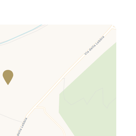
l'arrivo (contanti) 500,00€ di deposito cauzionale, che sarà poi
lo borgo situato nella parte nord-occidentale dell'Umbria al
a”, l'Umbria è in grado di regalare stupendi scorci di natura
dei Monti Sibillini e il Parco del Sole), le dolci colline, i vari
rmore.
 sicuramente una visita il castello di Lisciano, costruito
sta il paese.
di visitare facilmente in meno di un'ora le bellezze toscane e
zo, Perugia e Assisi.
 Perugia (44 km), Arezzo (50 km), Gubbio (51 km), Assisi (68