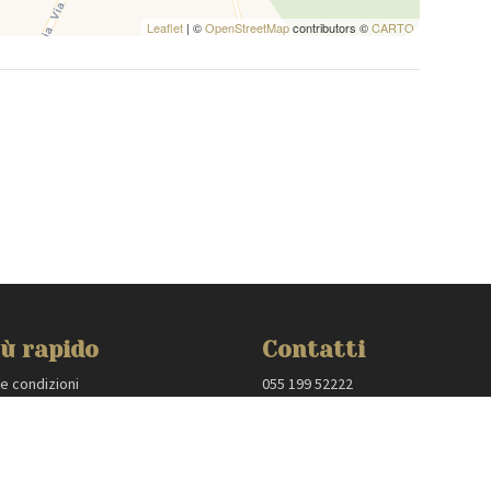
ative e si riferiscono in linea d'aria dalla proprietà.
Leaflet
| ©
OpenStreetMap
contributors ©
CARTO
ù rapido
Contatti
 e condizioni
055 199 52222
 policy
villas@mmega.com
oprietari
:
Tuscany Planet