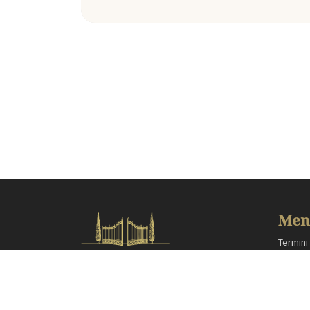
Si specifica che le distanze qui indicate sono approssim
Men
Termini
Privacy
HOMES IN ITALY SRL
Area pr
Via dei velluti, 26r, Firenze
Partner
Partita IVA: 06981870485