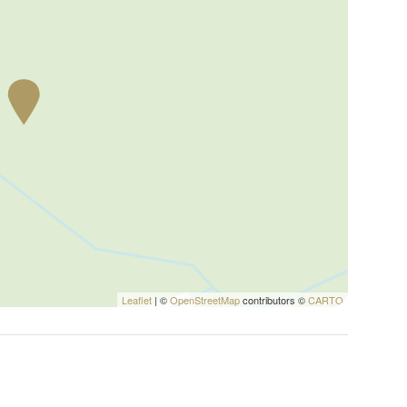
elle spiagge di Follonica, Punta Ala e Castiglione della Pescaia.
no (38 km), Siena (40 km), Castellina in Chianti (41 km),
sa (102 km).
ative e si riferiscono in linea d'aria dalla proprietà.
Leaflet
| ©
OpenStreetMap
contributors ©
CARTO