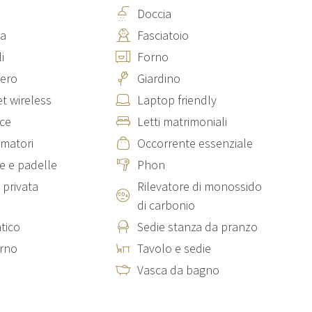
e, completamente attrezzata con: camino, tavolo da pranzo per
Doccia
e, microonde, frigorifero e lavastoviglie.
ia
Fasciatoio
lla casa, formato da: due salotti con divano e tv, 4 camere
ca).
i
Forno
fero
Giardino
io fienile, la dependance si trova a poche decine di metri dalla
et wireless
Laptop friendly
anti con possibilità di ingressi singoli al piano.
ice
Letti matrimoniali
 fornita di: forno, fornelli, frigorifero, lavastoviglie, tavolo da
 un bagno con vasca e un refettorio.
matori
Occorrente essenziale
dove troviamo: un bagno con doccia, una camera matrimoniale e
e e padelle
Phon
 privata
Rilevatore di monossido
di carbonio
tico
Sedie stanza da pranzo
rno
Tavolo e sedie
Vasca da bagno
anne il riscaldamento); Internet Wifi; manutenzione casa,