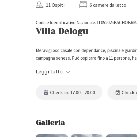
11 Ospiti
6 camere da letto
Codice Identificativo Nazionale: IT052025B5CHOB6M
Villa Delogu
Meraviglioso casale con dependance, piscina e giardin
campagna senese. Può ospitare fino a 11 persone, ha 
Leggi tutto
Descrizione Esterna
Check-in: 17:00 - 20:00
Check-o
Villa Delogu è situata tra le colline senesi in posizion
Radicondoli.
Circondata da piante secolari, la proprietà dispone di
macchine) e spazioso pergolato con tavolo da pranzo ro
Galleria
Tra gli spazi esterni troviamo un ampio cortile arredat
un libro o sorseggiando un buon bicchiere di vino.