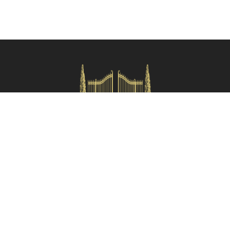
Verifica disponibilità
HOMES IN ITALY SRL
Via dei velluti, 26r, Firenze
Partita IVA: 06981870485
Codice Sdi: SUBM70N
Menù rapido
Termini e condizioni
Privacy policy