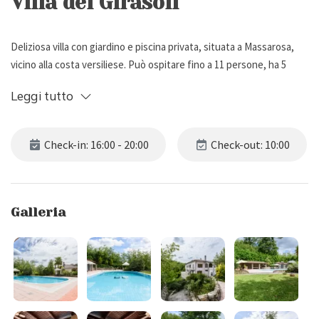
Villa dei Girasoli
Deliziosa villa con giardino e piscina privata, situata a Massarosa,
vicino alla costa versiliese. Può ospitare fino a 11 persone, ha 5
camere da letto e 5 bagni.
Leggi tutto
Descrizione Esterna
Check-in: 16:00 - 20:00
Check-out: 10:00
Villa dei Girasoli si trova a Monte Pitoro, una zona caratterizzata da
una natura lussureggiante nel comune di Massarosa, vicino alle
località balneari della Versilia.
Galleria
Circondata da un giardino privato recintato con prato e piante
varie, la proprietà vanta una bellissima piscina (12 x 6 m), aperta da
metà Maggio a Settembre, e attrezzata con ombrelloni, lettini e
gazebi con sedie e tavolini. Vicino alla piscina sono presenti anche
due toilette e un comodo spogliatoio.
Sotto il grande patio è disponibile un tavolo da pranzo per 10