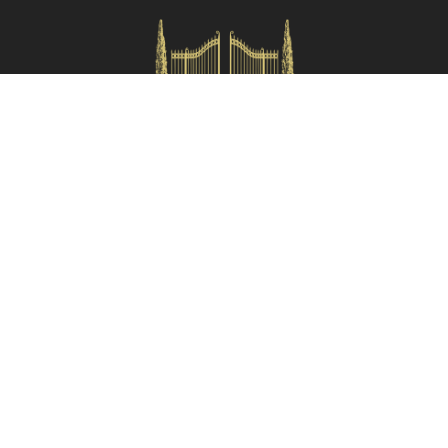
Si specifica che le distanze qui indicate sono approssimative e si
Verifica disponibilità
riferiscono in linea d'aria dalla proprietà.
HOMES IN ITALY SRL
Via dei velluti, 26r, Firenze
Partita IVA: 06981870485
Codice Sdi: SUBM70N
Menù rapido
Termini e condizioni
Privacy policy
Area proprietari
Partner:
Tuscany Planet
Contatti