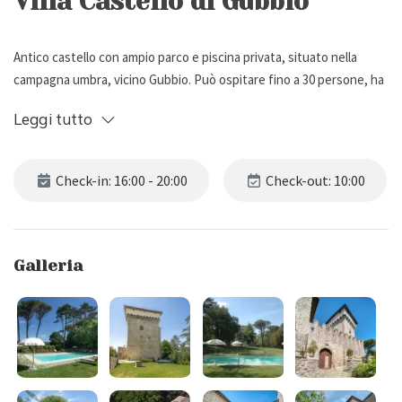
Villa Castello di Gubbio
Antico castello con ampio parco e piscina privata, situato nella
campagna umbra, vicino Gubbio. Può ospitare fino a 30 persone, ha
15 camere da letto e 14 bagni.
Leggi tutto
Descrizione Esterna
Check-in: 16:00 - 20:00
Check-out: 10:00
Villa Castello di Gubbio è situato su di un promontorio nella
campagna umbra, vicino Gubbio.
Di origine medievale con funzione difensiva, il Castello è immerso in
Galleria
un paesaggio incontaminato, costellato di boschi, prati e acque. La
proprietà vanta un ampio parco recintato di 3 ettari con parcheggio
privato scoperto per 10 macchine.
All'interno del parco troviamo numerose zone dedicate al
divertimento e al relax quali: un campo da bocce, un campo per
calcetto, un tavolo da ping pong, vari sentieri per trekking/biking e