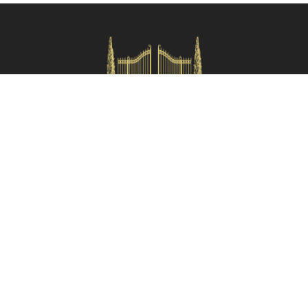
Verifica disponibilità
HOMES IN ITALY SRL
Via dei velluti, 26r, Firenze
Partita IVA: 06981870485
Codice Sdi: SUBM70N
Menù rapido
Termini e condizioni
Privacy policy
Area proprietari
Partner:
Tuscany Planet