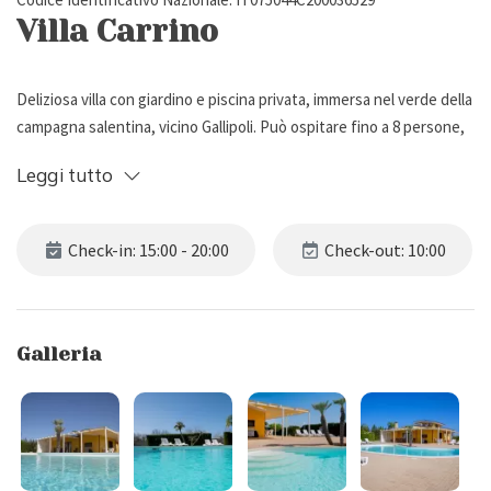
Villa Carrino
Deliziosa villa con giardino e piscina privata, immersa nel verde della
campagna salentina, vicino Gallipoli. Può ospitare fino a 8 persone,
ha 4 camere da letto e 3 bagni.
Leggi tutto
Descrizione Esterna
Check-in: 15:00 - 20:00
Check-out: 10:00
Villa Carrino è situata nella campagna di Melissano, un piccolo borgo
nel basso Salento, in provincia di Lecce. Circondata da un bel
giardino recintato con prato e palme, la proprietà dispone di un
Galleria
ampio patio coperto, arredato con tavolo da pranzo e barbecue,
perfetto per pranzi/cene all'aria aperta.
Gli spazi esterni sono impreziositi da una piscina privata, dalla forma
rotondeggiante (13 x 6,5 m, profondità da 80 a 200 cm), aperta da
inizio Maggio a fine Ottobre e attrezzato con lettini e doccia