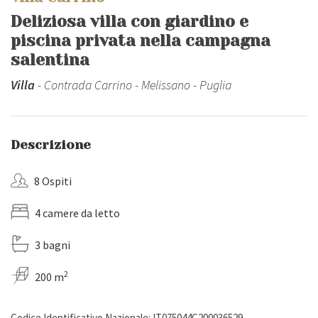
Deliziosa villa con giardino e
piscina privata nella campagna
salentina
Villa
- Contrada Carrino - Melissano - Puglia
Descrizione
8 Ospiti
4 camere da letto
3 bagni
2
200 m
Codice Identificativo Nazionale: IT075044C200036529