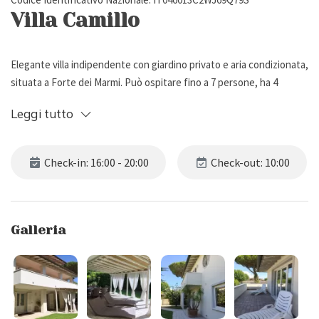
Villa Camillo
Elegante villa indipendente con giardino privato e aria condizionata,
situata a Forte dei Marmi. Può ospitare fino a 7 persone, ha 4
camere da letto e 6 bagni.
Leggi tutto
Descrizione esterna
Check-in: 16:00 - 20:00
Check-out: 10:00
Villa Camillo è una raffinata residenza in perfetto stile Forte dei
Marmi, situata in un elegante contesto residenziale a soli 500 metri
dal mare. Immersa nella tranquillità della rinomata località versiliese,
Galleria
rappresenta la soluzione ideale per chi desidera trascorrere una
vacanza all'insegna del comfort, della privacy e della vicinanza alla
spiaggia.
La proprietà è circondata da un curato giardino privato
completamente recintato, caratterizzato da un ampio prato