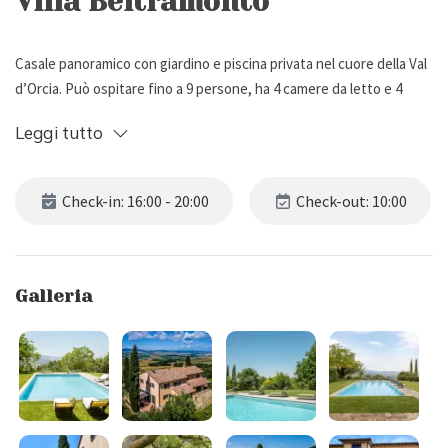
Villa Beltramonto
Casale panoramico con giardino e piscina privata nel cuore della Val
d’Orcia. Può ospitare fino a 9 persone, ha 4 camere da letto e 4
bagni.
Leggi tutto
Descrizione esterna
Check-in: 16:00 - 20:00
Check-out: 10:00
Immersa nella quiete assoluta e nei panorami senza tempo della Val
d’Orcia, riconosciuta Patrimonio Mondiale UNESCO, Villa
Beltramonto si trova a soli 8 km da Chianciano Terme, in una
Galleria
posizione privilegiata per chi desidera un soggiorno all’insegna del
relax, della natura e dell’autenticità toscana.
La proprietà è circondata da dolci colline, filari di cipressi e campi
coltivati, regalando viste mozzafiato che cambiano colore con il
passare delle stagioni e che incarnano l’essenza più autentica della
campagna toscana.