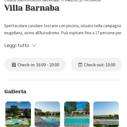
Villa Barnaba
Spettacolare casolare toscano con piscina, situato nella campagna
mugellana, vicino all'Autodromo. Può ospitare fino a 17 persone per
un totale di 7 camere e 8 bagni.
Leggi tutto
Descrizione Esterna
Check-in: 16:00 - 20:00
Check-out: 10:00
Villa Barnaba è un meraviglioso casolare tipicamente toscano,
situato tra le verdi colline del Mugello, a due passi da Borgo San
Lorenzo, Scarperia e l'Autodromo.
Galleria
La proprietà, il cui accesso è garantito da due cancelli, è circondata
da un giardino privato molto curato con prato e fiori. Dispone di una
loggia attrezzata con tavolo da pranzo per 20 persone, per
mangiare all'aria aperta, immersi nella tranquillità della campagna.
Troviamo, inoltre, un grande barbecue in muratura e un forno a