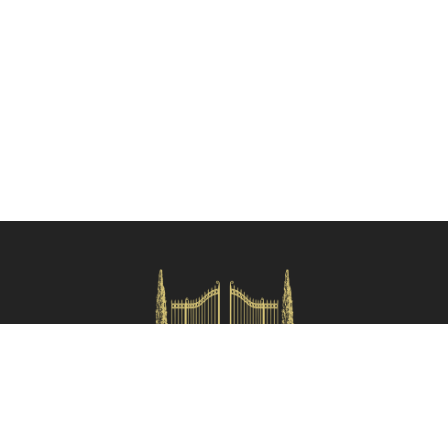
Verifica disponibilità
HOMES IN ITALY SRL
Via dei velluti, 26r, Firenze
Partita IVA: 06981870485