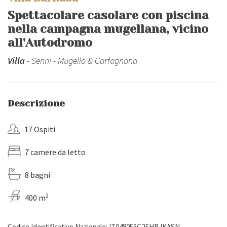
Spettacolare casolare con piscina
nella campagna mugellana, vicino
all'Autodromo
Villa
- Senni - Mugello & Garfagnana
Descrizione
17 Ospiti
7 camere da letto
8 bagni
2
400 m
Codice Identificativo Nazionale: IT048053C2FHRJKASN