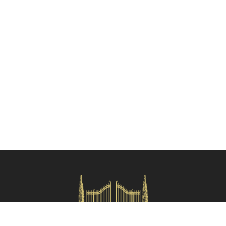
bambini 0-4 anni gratis; 5-11 anni 15,00€ a bambino).
- Caccia al tartufo (130,00€ a persona con pranzo incluso; bambini 0-
4 anni gratis; 5-11 anni 25,00€ a bambino - minimo partecipanti 4
persone).
- Fattoria didattica (numerose attività organizzate per bambini dai 3
ai 10 anni, come per esempio corso di biscotti, dar da mangiare agli
animali, giardinaggio).
- Festa in piscina (bevande e snack 37,00€ a persona; solo bevande
27,00€ a persona - durata della festa 2 ore e mezza, ore extra su
richiesta).
Deposito cauzionale
: I clienti sono tenuti a pagare 5.000,00€ di
Verifica disponibilità
deposito cauzionale (preautorizzati su carta di credito), che sarà
poi restituito a fine soggiorno previo eventuali danni.