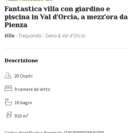
Fantastica villa con giardino e
piscina in Val d'Orcia, a mezz'ora da
Pienza
Villa
- Trequanda - Siena & Val d'Orcia
Descrizione
20 Ospiti
9 camere da letto
10 bagni
2
910 m
Codice Identificativo Nazionale: IT052036B5FY92GPPX