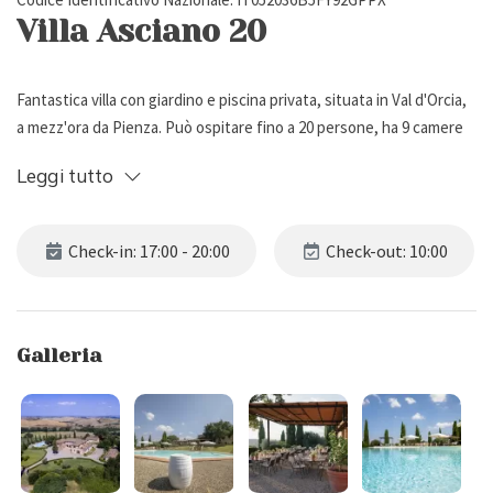
Villa Asciano 20
Fantastica villa con giardino e piscina privata, situata in Val d'Orcia,
a mezz'ora da Pienza. Può ospitare fino a 20 persone, ha 9 camere
da letto e 11 bagni.
Leggi tutto
Descrizione Esterna
Check-in: 17:00 - 20:00
Check-out: 10:00
Villa Asciano 20 è situata in posizione panoramica nella splendida Val
d'Orcia, riconosciuta nel 2004 Patrimonio Mondiale dell’Umanità
dall’UNESCO.
Galleria
Risalente al 1600, l'edificio è stato accuratamente restaurato e
trasformato in un'azienda agricola completamente biologica ed
ecosostenibile alimentata da un impianto fotovoltaico da 20 kw.
La proprietà è circondata da un grande giardino recintato con
prato, alberi e parcheggio privato.