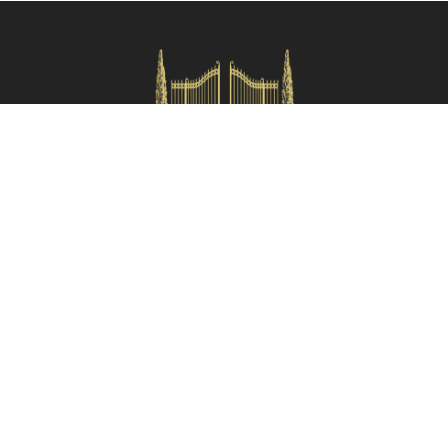
Verifica disponibilità
HOMES IN ITALY SRL
Via dei velluti, 26r, Firenze
Partita IVA: 06981870485
Codice Sdi: SUBM70N
Menù rapido
Termini e condizioni
Privacy policy
Area proprietari
Partner:
Tuscany Planet