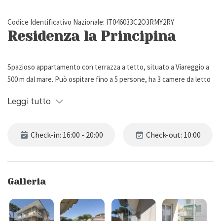
Codice Identificativo Nazionale: IT046033C2O3RMY2RY
Residenza la Principina
Spazioso appartamento con terrazza a tetto, situato a Viareggio a
500 m dal mare. Può ospitare fino a 5 persone, ha 3 camere da letto
e 2 bagni.
Leggi tutto
Descrizione Esterna
Check-in: 16:00 - 20:00
Check-out: 10:00
Residenza la Principina si trova in una zona molto tranquilla e
verdeggiante di Viareggio, a 500 metri dalla spiaggia e dalla Pineta di
Ponente con la sua pista ciclabile. L'appartamento si sviluppa al 1° e
Galleria
2° piano di un palazzo e vi si accede tramite una scala esterna, dopo
aver varcato il cancello d'ingresso su strada.
Residenza della Principina vanta una grande terrazza a tetto con