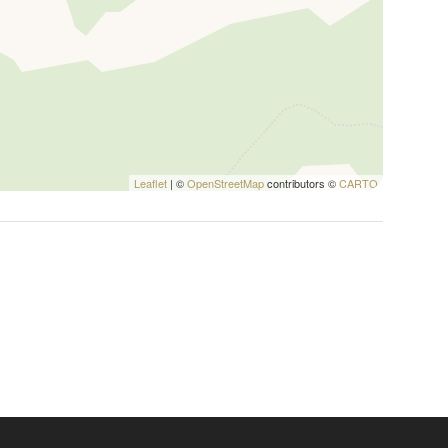
Leaflet
| ©
OpenStreetMap
contributors ©
CARTO