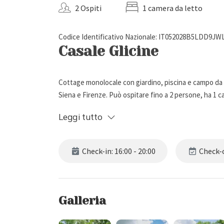
2 Ospiti
1 camera da letto
Codice Identificativo Nazionale: IT052028B5LDD9JW
Casale Glicine
Cottage monolocale con giardino, piscina e campo da t
Siena e Firenze. Può ospitare fino a 2 persone, ha 1 c
Leggi tutto
Descrizione Esterna
Check-in: 16:00 - 20:00
Check-o
Casale Glicine fa parte di una proprietà immersa nell
da 4 splendide case coloniche, completamente restau
una piscina, il parco con prato e vari spazi esterni tra
gratuitamente dagli ospiti).
Galleria
La piscina (6 x 14 m) è aperta da Maggio a fine Ottobre
riscaldamento solare).