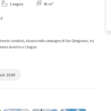
2
1 bagno
45 m
L6
ennis condivisi, situata nella campagna di San Gimignano, tra
amera da letto e 1 bagno.
ut: 10:00
a campagna di San Gimignano, circondata dal bosco e formata
rate ed indipendenti. Tutte le case coloniche condividono
 cui un campo da tennis e un bocciodromo (utilizzabili
 ed è attrezzata con: lettini, ombrelloni e doccia esterna (a